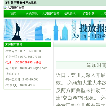
栾川县 开展精准严格执法
首页
分类资讯
大河报广告部
信息资讯
广告创意
大
大河报广告部
·联系电话：0371-66330030
·广告电话：0371-60507388
·
电话：13526529293（微信）
添加时间
·电子邮箱：840854936@qq.com
·上班时间：
近日，栾川县深入开展
·周一至周日（8:00-19:00）
效。 必须加大重大事
·联 系 QQ：840854936
反两方面典型来推动工
患“交白卷”等现象。
来发现的全县所有重大