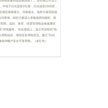
和用电设备的隐患都排除了。”在供电公司员工
半地下日光温室251座，日光温室2500座，
北地区规模最大、功能最全、辐射力最强的蔬
应对寒潮，组织力量深入孝敬镇西内都村、留
对照明、温控、卷帘、排灌等用电设备健康状
站妥”供电服务。 在此基础上，该公司还组织“电
用电知识，增强安全用电意识。建立“10分
确保种棚户安全可靠用电。（崔红玲）