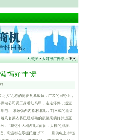
大河报
>
大河报广告部
> 正文
蔬”写好“丰”景
67
蔬菜之乡”之称的博爱县孝敬镇，广袤的田野上，
县供电公司员工身着红马甲，走走停停，巡查
用电。 孝敬镇西内都村北地，刘三成的蔬菜
带着几名菜农将已经成熟的蔬菜采摘好并运至
。 “我这个大棚占地2亩多，大棚的排灌、
吧，高温都在零摄氏度以下，一旦供电上‘掉链