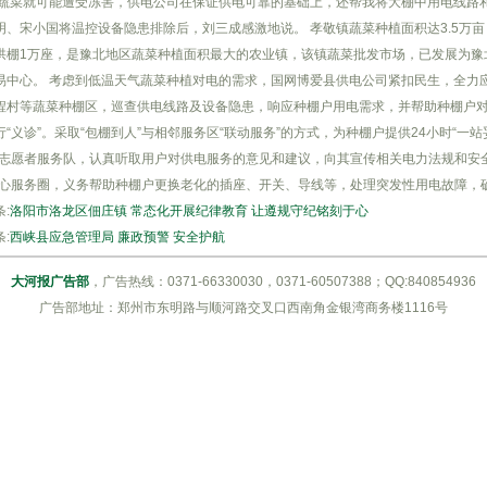
，蔬菜就可能遭受冻害，供电公司在保证供电可靠的基础上，还帮我将大棚中用电线路
明、宋小国将温控设备隐患排除后，刘三成感激地说。 孝敬镇蔬菜种植面积达3.5万亩，
拱棚1万座，是豫北地区蔬菜种植面积最大的农业镇，该镇蔬菜批发市场，已发展为豫
易中心。 考虑到低温天气蔬菜种植对电的需求，国网博爱县供电公司紧扣民生，全力
程村等蔬菜种棚区，巡查供电线路及设备隐患，响应种棚户用电需求，并帮助种棚户
行“义诊”。采取“包棚到人”与相邻服务区“联动服务”的方式，为种棚户提供24小时“一
”志愿者服务队，认真听取用户对供电服务的意见和建议，向其宣传相关电力法规和安全
暖心服务圈，义务帮助种棚户更换老化的插座、开关、导线等，处理突发性用电故障，
:
洛阳市洛龙区佃庄镇 常态化开展纪律教育 让遵规守纪铭刻于心
:
西峡县应急管理局 廉政预警 安全护航
大河报广告部
，广告热线：0371-66330030，0371-60507388；QQ:840854936
广告部地址：郑州市东明路与顺河路交叉口西南角金银湾商务楼1116号