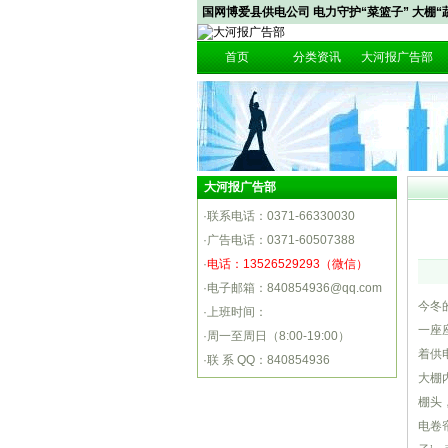
国网博爱县供电公司 电力守护“菜篮子” 大棚“
首页
分类资讯
大河报广告部
大河报广告部
·联系电话：0371-66330030
·广告电话：0371-60507388
·
电话：13526529293（微信）
·电子邮箱：840854936@qq.com
今冬
·上班时间：
一座
·周一至周日（8:00-19:00）
着供
·联 系 QQ：840854936
大棚
棚头
电卷