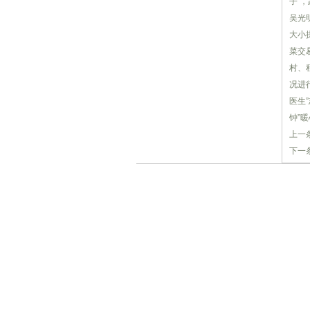
子’
吴光
大小
菜交
村、
况进
医生
钟”
上一条
下一条