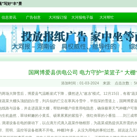
蔬”写好“丰”景
信息资讯
广告创意
大河报订报
大河报电子版
大河帮忙
国网博爱县供电公司 电力守护“菜篮子” 大棚“
添加时间：01-03-2024 来源: 点击次数：
5
的两场大降雪后，博爱县气温断崖式下降，骤然进入“速冻”模式。12月15日，有着“
座蔬菜大棚头顶皑皑白雪，列兵似的伫立在寒风冷雪中，半指深的雪道上，国网博爱
电线路与设备，并走进蔬菜大棚，帮助种棚户排查用电隐患，确保极寒天气种棚户可靠
内生机盎然，翠绿鲜嫩的小黄瓜、硕果累累的紫茄子、偎红倚翠的小番茄……刘三成
，滴灌设备在电的驱动下，以点滴方式滴入蔬菜作物根部，为蔬菜成熟提供其所需的水分
帘、照明、温控等设备都离不开电。种棚3年多，从没为用电的事犯过愁。就说这几天