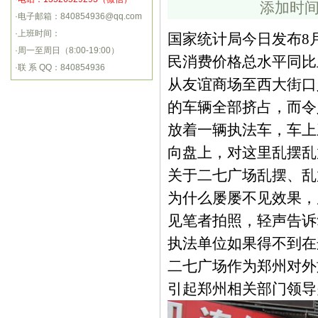
添加时间
·电子邮箱：840854936@qq.com
·上班时间：
国家统计局今日发布8
·周一至周日（8:00-19:00）
民消费价格总水平同比上
·联 系 QQ：840854936
从友谊商场至西大街口
的车辆全部挤占，而令
放着一辆执法车，车上
向盘上，对这里乱摆乱
关于二七广场乱摆、乱
为什么屡屡不见效果，
见笔者拍照，轻声告诉
执法单位如果得不到在
二七广场作为郑州对外
引起郑州相关部门领导