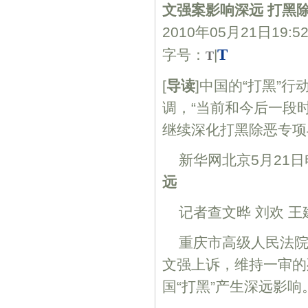
文强案影响深远 打黑
2010年05月21日19:5
T
字号：
|
T
[
导读
]中国的“打黑”
调，“当前和今后一段
继续深化打黑除恶专项
新华网北京5月21
远
记者查文晔 刘欢 王
重庆市高级人民法院
文强上诉，维持一审的
国“打黑”产生深远影响