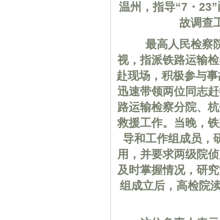
温州，指导“7・2
故调查
最高人民检察院相
视，指派铁路运输检
赴现场，积极参与事
迅速带领两位同志赶
路运输检察分院、杭
救援工作。当晚，铁
导和工作组成员，
用，并要求两级院侦
及时掌握情况，研究
组成立后，高检院渎