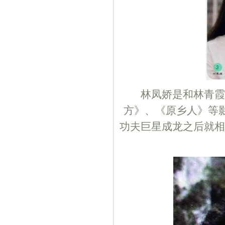
林凤娇是和林青霞同
方》、《原乡人》等影
功夫巨星成龙之后就相