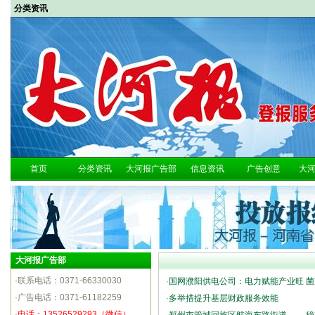
分类资讯
首页
分类资讯
大河报广告部
信息资讯
广告创意
大
大河报广告部
·联系电话：0371-66330030
·
国网濮阳供电公司：电力赋能产业旺 菌
·广告电话：0371-61182259
·
多举措提升基层财政服务效能
·
电话：13526529293（微信）