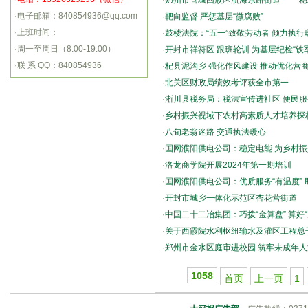
·
郑州市管城回族区航海东路街道 稳
·电子邮箱：840854936@qq.com
·
靶向监督 严惩基层“微腐败”
·上班时间：
·
鼓楼法院：“五一”致敬劳动者 倾力执行
·周一至周日（8:00-19:00）
·
开封市祥符区 跟班轮训 为基层纪检“铁
·联 系 QQ：840854936
·
杞县泥沟乡 强化作风建设 推动优化营
·
北关区财政局绩效考评获全市第一
·
淅川县税务局：税法宣传进社区 便民
·
乡村振兴视域下农村高素质人才培养探
·
八旬老翁迷路 交通执法暖心
·
国网濮阳供电公司：稳定电能 为乡村振兴
·
洛龙商学院开展2024年第一期培训
·
国网濮阳供电公司：优质服务“有温度” 
·
开封市城乡一体化示范区杏花营街道 
·
中国二十二冶集团：巧拨“金算盘” 算好“
·
关于西霞院水利枢纽输水及灌区工程总
·
郑州市金水区庭审进校园 筑牢未成年
1058
首页
上一页
1